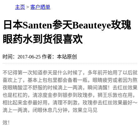
主页
>
客户晒单
日本Santen参天Beauteye玫瑰
眼药水到货很喜欢
时间：2017-06-25 作者：本站原创
不记得第一次知道参天是什么时候了，多年前开始用了以后就
喜欢上了，基本上包包里都会备着一瓶，眼睛疲劳或者因为熬
夜眼睛酸涩不舒服的时候滴上一两滴，瞬间清醒！去红丝效果
也是杠杠的，清凉度金参到银参到玫瑰参，狮王乐敦也在用，
相比起来金参最好用，清理不刺激，玫瑰参去红丝效果最好～
滴上一两滴，闭眼休息几分钟，效果立马见
效！