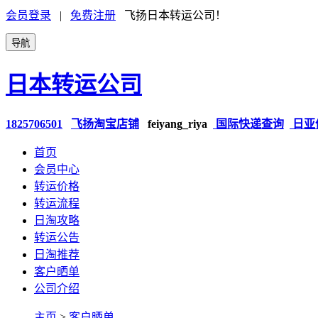
会员登录
|
免费注册
飞扬日本转运公司！
导航
日本转运公司
1825706501
飞扬淘宝店铺
feiyang_riya
国际快递查询
日亚
首页
会员中心
转运价格
转运流程
日淘攻略
转运公告
日淘推荐
客户晒单
公司介绍
主页
>
客户晒单